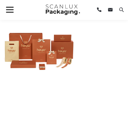
Forside
/
Design Project
/
Emballagedesign med holdning og fokus på
detaljen