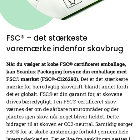
FSC® – det stærkeste
varemærke indenfor skovbrug
Når du vælger at købe FSC® certificeret emballage,
kan Scanlux Packaging forsyne din emballage med
FSC® mærket (FSC®-C126290).
Det er det stærkeste
mærke for bæredygtig skovdrift, blandt andet fordi
det er globalt. FSC® er din garanti for, at skovene
drives bæredygtigt. I en FSC®-certificeret skov
værnes der om de sårbare naturområder og der
plantes igen skov, når noget bliver fældet. Dette
bidrager til at skoven er CO2-neutral. Samtidig sørger
FSC® for at skabe anstændige forhold gennem hele
leverandørkæden. Det er lige fra savklingen sættes i