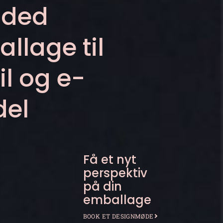
nded
llage til
il og e-
del
Få et nyt
perspektiv
på din
emballage
BOOK ET DESIGNMØDE