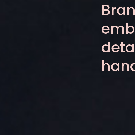
Bra
emba
deta
han