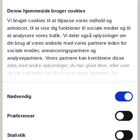
Denne hjemmeside bruger cookies
Vi bruger cookies til at tilpasse vores indhold og
annoncer, til at vise dig funktioner til sociale medier og til
at analysere vores trafik. Vi deler også oplysninger om
din brug af vores website med vores partnere inden for
sociale medier, annonceringspartnere og
analysepartnere. Vores partnere kan kombinere disse
data med andre oplysninger, du har givet dem, eller som
Hank op i designet
de har indsamlet fra din brug af deres tjenester. Du
samtykker til vores cookies, hvis du fortsætter med at
Det er ikke kun selve designet på posen, der giver et
anvende vores hjemmeside.
Samtykkevalg
særligt udtryk til posen.
Hanken kan også være med
Nødvendig
til at skabe forskellige udtryk, alt efter hvilket
materiale der er tale om. Nogle har et grovere look
Præferencer
med runde snore, som kan minde om et reb, mens
andre har flade bånd med skinnende overflader.
Statistik
De reblignende bånd kan skabe en kontrast til den