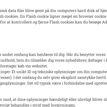
 små data filer blive gemt på din computers hard disk af h
ash cookies. En Flash cookie ligner meget en browser cookie b
. For at kontrollere og fjerne Flash cookies kan du besøge
Ad
ller andet omfang kan henføres til dig. Når du benytter vor
 indhold, hvis du tilmelder dig vores nyhedsbrev, deltager i
 foretager køb via websitet.
inger: Et unikt ID og tekniske oplysninger om din computer,
eresser). I det omfang du selv giver eksplicit samtykke hert
oplysninger. Det vil typisk være i forbindelse med oprettels
mod, at dine oplysninger hændeligt eller ulovligt bliver slett
rigt behandles i strid med lovgivningen.