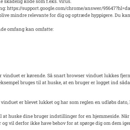
e skadelig kode som f.eks. virus.
ing:
https://support.google.com/chrome/answer/95647?hl=d
 blive mindre relevante for dig og optræde hyppigere. Du ka
.
rende omfang kan omfatte:
er vinduet er kørende. Så snart browser vinduet lukkes fje
empel bruges til at huske, at en bruger er logget ind sådan
r vinduet er blevet lukket og har som reglen en udløbs dato,
l at huske dine bruger indstillinger for en hjemmeside. Når
og vil derfor ikke have behov for at spørge dig om dem ige