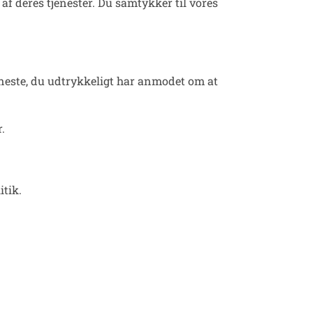
f deres tjenester. Du samtykker til vores
jeneste, du udtrykkeligt har anmodet om at
.
itik.