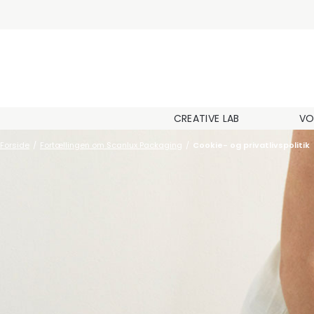
CREATIVE LAB
VO
Forside
/
Fortællingen om Scanlux Packaging
/
Cookie- og privatlivspolitik