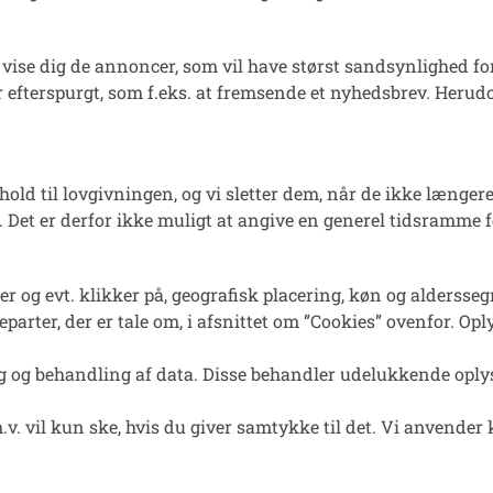
vise dig de annoncer, som vil have størst sandsynlighed for 
ar efterspurgt, som f.eks. at fremsende et nyhedsbrev. Herud
nhold til lovgivningen, og vi sletter dem, når de ikke læng
et er derfor ikke muligt at angive en generel tidsramme fo
 og evt. klikker på, geografisk placering, køn og alderssegme
parter, der er tale om, i afsnittet om ”Cookies” ovenfor. O
ing og behandling af data. Disse behandler udelukkende opl
. vil kun ske, hvis du giver samtykke til det. Vi anvender 