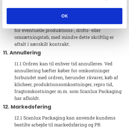
1/1 palle DKK 145,-.
10. Driftstab
OK
10.1 Scanlux Packaging kan ikke gøres ansvarlig
for eventuelle produktions-, drifts- eller
omsætningstab, med mindre dette skriftlig er
aftalt i særskilt kontrakt.
11. Annullering
11.1 Ordren kan til enhver tid annulleres. Ved
annullering hæfter køber for omkostninger
forbundet med ordren, herunder råvarer, køb af
klicheer, produktionsomkostninger, repro tid,
fragtomkostninger m.m. som Scanlux Packaging
har afholdt.
12. Markedsføring
12.1 Scanlux Packaging kan anvende kundens
bestilte arbejde til markedsføring og PR.