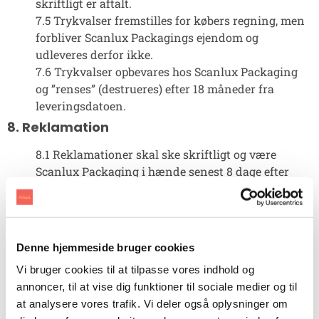
skriftligt er aftalt.
7.5 Trykvalser fremstilles for købers regning, men
forbliver Scanlux Packagings ejendom og
udleveres derfor ikke.
7.6 Trykvalser opbevares hos Scanlux Packaging
og ”renses” (destrueres) efter 18 måneder fra
leveringsdatoen.
8. Reklamation
8.1 Reklamationer skal ske skriftligt og være
Scanlux Packaging i hænde senest 8 dage efter
varens modtagelse. Varer tages kun retur ifølge
aftale. Såfremt der skulle vise sig fejl ved leverede
varer, er Scanlux Packaging kun pligtig til at
ombytte til nye varer.
Denne hjemmeside bruger cookies
8.2 Såfremt en vare er fejlleveret og skal omleveres
Vi bruger cookies til at tilpasse vores indhold og
for Scanlux Packagings regning, kan den
annoncer, til at vise dig funktioner til sociale medier og til
fejlbehæftede vare benyttes i omleveringstiden.
at analysere vores trafik. Vi deler også oplysninger om
Forbruget vil blive faktureret med 25% rabat