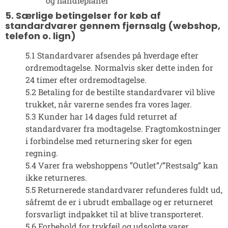
og handleplaner
5. Særlige betingelser for køb af
standardvarer gennem fjernsalg (webshop,
telefon o. lign)
5.1 Standardvarer afsendes på hverdage efter
ordremodtagelse. Normalvis sker dette inden for
24 timer efter ordremodtagelse.
5.2 Betaling for de bestilte standardvarer vil blive
trukket, når varerne sendes fra vores lager.
5.3 Kunder har 14 dages fuld returret af
standardvarer fra modtagelse. Fragtomkostninger
i forbindelse med returnering sker for egen
regning.
5.4 Varer fra webshoppens ”Outlet”/”Restsalg” kan
ikke returneres.
5.5 Returnerede standardvarer refunderes fuldt ud,
såfremt de er i ubrudt emballage og er returneret
forsvarligt indpakket til at blive transporteret.
5.6 Forbehold for trykfejl og udsolgte varer.