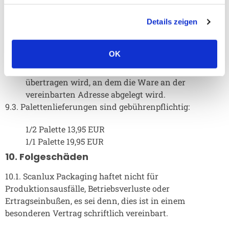
Schäden zu prüfen.
9.2.3. Die Lieferung ohne Empfangsbestätigung an
Details zeigen
die Adresse des Empfängers muss bei der
Bestellung vereinbart werden. Bitte beachten Sie,
OK
dass in diesem Fall die Zuständigkeit für die
Lieferung dem Käufer ab dem Zeitpunkt
übertragen wird, an dem die Ware an der
vereinbarten Adresse abgelegt wird.
9.3. Palettenlieferungen sind gebührenpflichtig:
1/2 Palette 13,95 EUR
1/1 Palette 19,95 EUR
10. Folgeschäden
10.1. Scanlux Packaging haftet nicht für
Produktionsausfälle, Betriebsverluste oder
Ertragseinbußen, es sei denn, dies ist in einem
besonderen Vertrag schriftlich vereinbart.