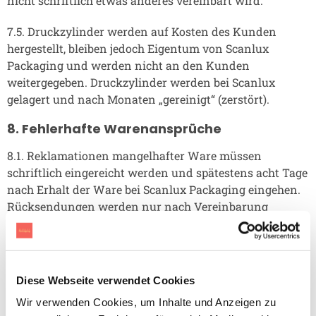
nicht schriftlich etwas anderes vereinbart wird.
7.5. Druckzylinder werden auf Kosten des Kunden
hergestellt, bleiben jedoch Eigentum von Scanlux
Packaging und werden nicht an den Kunden
weitergegeben. Druckzylinder werden bei Scanlux
gelagert und nach Monaten „gereinigt“ (zerstört).
8. Fehlerhafte Warenansprüche
8.1. Reklamationen mangelhafter Ware müssen
schriftlich eingereicht werden und spätestens acht Tage
nach Erhalt der Ware bei Scanlux Packaging eingehen.
Rücksendungen werden nur nach Vereinbarung
angenommen. Bei Fehlern in den gelieferten Produkten
ist Scanlux Packaging nur zum Umtausch gegen neue
Produkte verpflichtet.
Diese Webseite verwendet Cookies
8.2. Wenn das falsche Produkt geliefert wird und auf
Wir verwenden Cookies, um Inhalte und Anzeigen zu
Kosten von Scanlux Packaging ausgetauscht werden