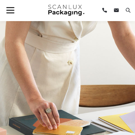
Forside
/
Fortællingen om Scanlux Packaging
/
Minimumskvantum
for eget design (MOQ)