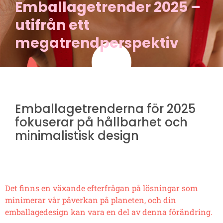
Emballagetrender 2025 –
utifrån ett
megatrendperspektiv
Emballagetrenderna för 2025
fokuserar på hållbarhet och
minimalistisk design
Det finns en växande efterfrågan på lösningar som
minimerar vår påverkan på planeten, och din
emballagedesign kan vara en del av denna förändring.