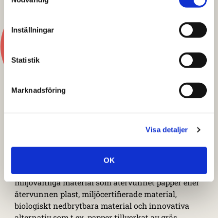
Inställningar
Statistik
Marknadsföring
Material 2025: Material som
gör skillnad
Visa detaljer
En tydlig trend för 2025 är att konsumenterna
prioriterar klimatvänliga alternativ – även när det
OK
gäller emballagetrender.
De föredrar mer
miljövänliga material som återvunnet papper eller
återvunnen plast, miljöcertifierade material,
biologiskt nedbrytbara material och innovativa
alternativ som t.ex. papper tillverkat av gräs.