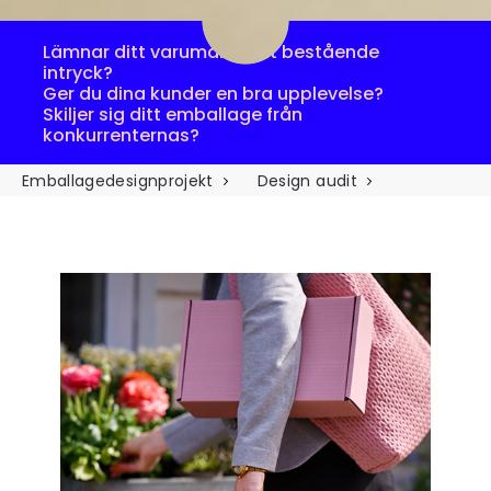
Lämnar ditt varumärke ett bestående
intryck?
Ger du dina kunder en bra upplevelse?
Skiljer sig ditt emballage från
konkurrenternas?
Emballagedesignprojekt
Design audit