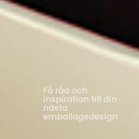
Få råd och
inspiration till din
nästa
emballagedesign