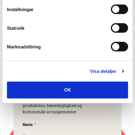
med
Inställningar
Statistik
Marknadsföring
Tag kontakt
Visa detaljer
OK
Tilmeld dig og lad os inspirere dig
med nyheder fra vores designverden,
produktion, bæredygtighed og
kommende arrangementer.
Navn