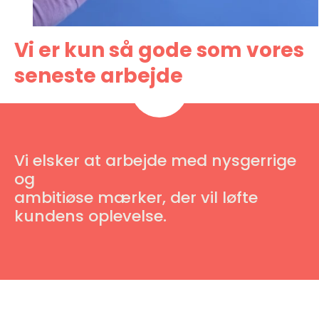
Vi er kun så gode som vores
seneste arbejde
Vi elsker at arbejde med nysgerrige
og
ambitiøse mærker, der vil løfte
kundens oplevelse.