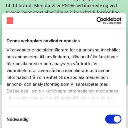
til dit brand. Men da vi er FSC®-certificerede og ved
præcis, hvor stort eller lille et klimaaftryk forskellige
emballager efterlader, kan vi guide dig til at træffe dét
bæredygtige valg, der passer bedst til din
virksomhed.
Denna webbplats använder cookies
Vi använder enhetsidentifierare för att anpassa innehållet
och annonserna till användarna, tillhandahålla funktioner
GO GREEN
för sociala medier och analysera vår trafik. Vi
vidarebefordrar även sådana identifierare och annan
information från din enhet till de sociala medier och
annons- och analysföretag som vi samarbetar med.
Dessa kan i sin tur kombinera informationen med annan
information som du har tillhandahållit eller som de har
samlat in när du har använt deras tjänster. Du godkänner
Vi elsker at arbejde
våra cookies vid fortsatt användande av vår webbplats.
Samtyckesval
Nödvändig