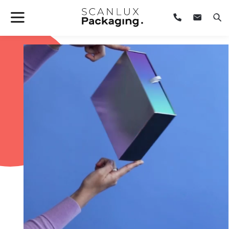
Hem
/
Emballageløsninger – kundecases