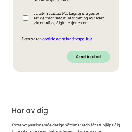
Ja tak! Scanlux Packaging må gerne
sende mig værdifuld viden og nyheder
via email og digitale tjenester.
Læs vores
cookie og privatlivspolitik
Send besked
Hör av dig
Extremt passionerade designnördar är redo för att hjälpa dig
till nästa nivå av emballagedesign. Skicka oss din