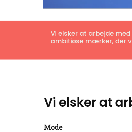
Vi elsker at arbejde med
ambitiøse mærker, der vi
Vi elsker at a
Mode