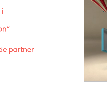
 i
on”
nde partner