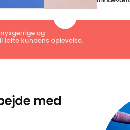
mindevær
 nysgerrige og
l løfte kundens oplevelse.
rbejde med