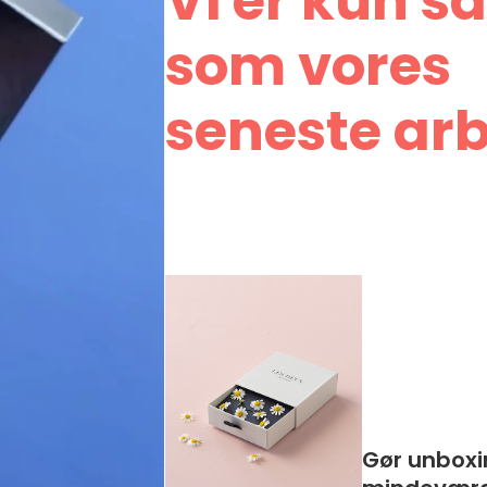
Vi er kun s
som vores
seneste ar
Gør unboxi