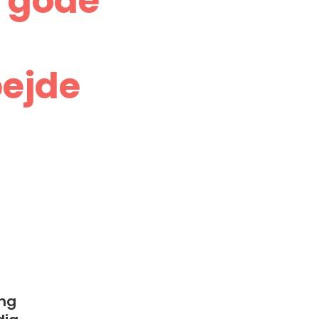
å gode
bejde
ng