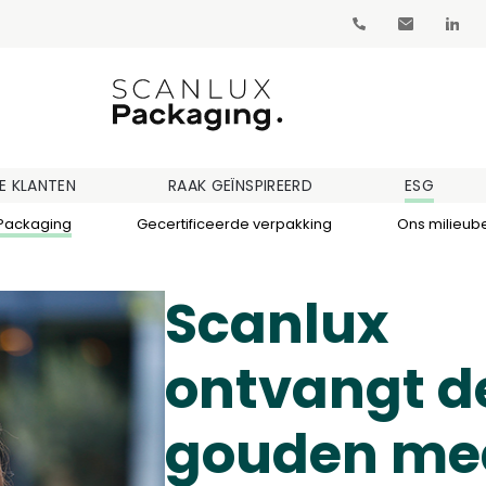
E KLANTEN
RAAK GEÏNSPIREERD
ESG
 Packaging
Gecertificeerde verpakking
Ons milieub
Scanlux
ontvangt d
gouden med