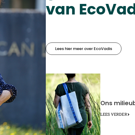
van EcoVad
Lees hier meer over EcoVadis
Ons milieu
LEES VERDER