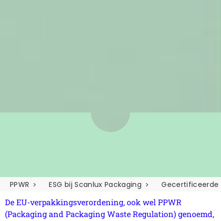
PPWR
ESG bij Scanlux Packaging
Gecertificeerde
De EU-verpakkingsverordening, ook wel PPWR
(Packaging and Packaging Waste Regulation) genoemd,