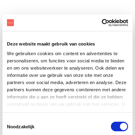
Is Paptic de verpakking voor uw
bedrijf in de toekomst?
Deze website maakt gebruik van cookies
Ziet u het potentieel, maar weet u niet precies hoe u een
We gebruiken cookies om content en advertenties te
perfecte Paptic-verpakking ontwerpt? Bij Scanlux Packaging
personaliseren, om functies voor social media te bieden
kunnen we u deskundig adviseren en helpen bij het
en om ons websiteverkeer te analyseren. Ook delen we
ontwikkelen van de verpakking die u wilt.
informatie over uw gebruik van onze site met onze
partners voor social media, adverteren en analyse. Deze
U kunt ons bereiken via tel: +45 48 24 29 00, of via
ons online
contactformulier
. Samen met u vinden we snel een ideale
partners kunnen deze gegevens combineren met andere
verpakking die de beste winkelervaring voor uw klanten
informatie die u aan ze heeft verstrekt of die ze hebben
creëert.
verzameld op basis van uw gebruik van hun services. U
gaat akkoord met onze cookies als u onze website blijft
Veel succes!
gebruiken.
Toestemmingsselectie
Noodzakelijk
We voeren een brede selectie van Forest Stewardship Council®
(FSC®) gecertificeerde verpakkingsproducten (FSC-C126290).