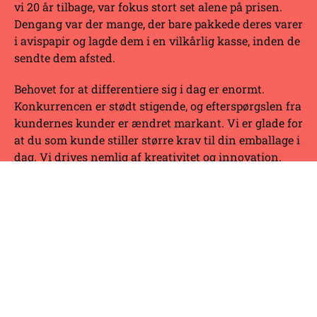
vi 20 år tilbage, var fokus stort set alene på prisen.
Dengang var der mange, der bare pakkede deres varer
i avispapir og lagde dem i en vilkårlig kasse, inden de
sendte dem afsted.
Behovet for at differentiere sig i dag er enormt.
Konkurrencen er stødt stigende, og efterspørgslen fra
kundernes kunder er ændret markant. Vi er glade for
at du som kunde stiller større krav til din emballage i
dag. Vi drives nemlig af kreativitet og innovation.
Vi søger hele tiden nye materialer, nye måder at
optimere materialeforbruget på for at passe på miljøet
og samtidig skabe unikke emballageløsninger der
løfter netop dit brand.
Du kender din forretning, og
vi kender alt til udvikling og