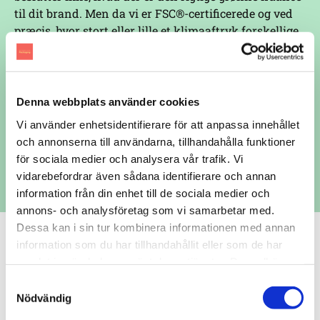
til dit brand. Men da vi er FSC®-certificerede og ved
præcis, hvor stort eller lille et klimaaftryk forskellige
emballager efterlader, kan vi guide dig til at træffe dét
bæredygtige valg, der passer bedst til din
virksomhed.
Denna webbplats använder cookies
Vi använder enhetsidentifierare för att anpassa innehållet
och annonserna till användarna, tillhandahålla funktioner
GO GREEN
för sociala medier och analysera vår trafik. Vi
vidarebefordrar även sådana identifierare och annan
information från din enhet till de sociala medier och
annons- och analysföretag som vi samarbetar med.
Dessa kan i sin tur kombinera informationen med annan
information som du har tillhandahållit eller som de har
samlat in när du har använt deras tjänster. Du godkänner
Vi elsker at arbejde
våra cookies vid fortsatt användande av vår webbplats.
Samtyckesval
Nödvändig