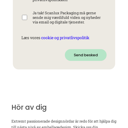
Ja tak! Scanlux Packaging må gerne
sende mig værdifuld viden og nyheder
via email og digitale tjenester.
Læs vores
cookie og privatlivspolitik
Send besked
Hör av dig
Extremt passionerade designnördar är redo för att hjälpa dig
till nästa nivå av emballagedesign. Skicka oss din