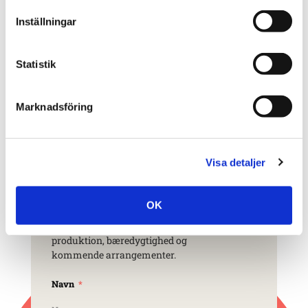
med
Inställningar
Statistik
Marknadsföring
Tag kontakt
Visa detaljer
OK
Tilmeld dig og lad os inspirere dig
med nyheder fra vores designverden,
produktion, bæredygtighed og
kommende arrangementer.
Navn