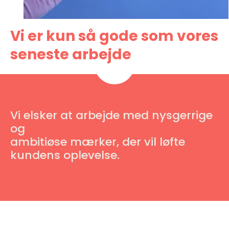
Vi er kun så gode som vores
seneste arbejde
Vi elsker at arbejde med nysgerrige
og
ambitiøse mærker, der vil løfte
kundens oplevelse.