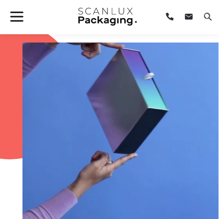
Hem
/
Emballageløsninger – kundecases