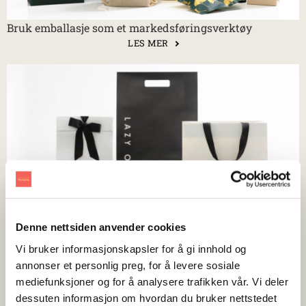
Bruk emballasje som et markedsføringsverktøy
LES MER
7 ting du bør vite når du skal velge emballasje [GUIDE]
Denne nettsiden anvender cookies
LES MER
Vi bruker informasjonskapsler for å gi innhold og
annonser et personlig preg, for å levere sosiale
mediefunksjoner og for å analysere trafikken vår. Vi deler
dessuten informasjon om hvordan du bruker nettstedet