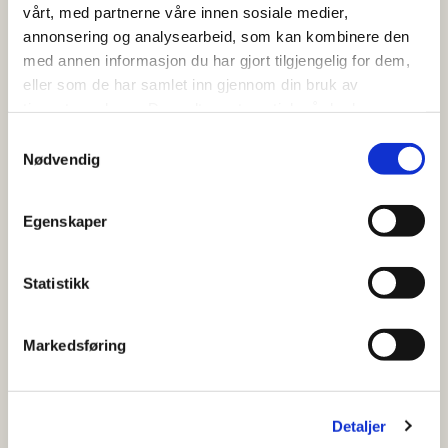
vårt, med partnerne våre innen sosiale medier,
annonsering og analysearbeid, som kan kombinere den
med annen informasjon du har gjort tilgjengelig for dem,
eller som de har samlet inn gjennom din bruk av
tjenestene deres. Du godtar automatisk vår bruk av
informasjonskapsler ved å bruke nettstedet vårt.
Samtykkevalg
Nødvendig
Emballasjens rolle i en omnikanalverden
LES MER
Egenskaper
Statistikk
Markedsføring
Detaljer