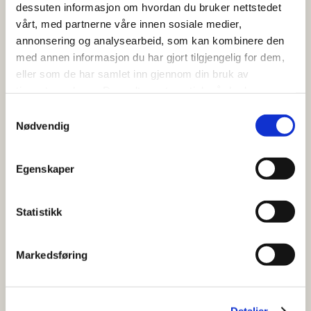
dessuten informasjon om hvordan du bruker nettstedet
vårt, med partnerne våre innen sosiale medier,
annonsering og analysearbeid, som kan kombinere den
med annen informasjon du har gjort tilgjengelig for dem,
eller som de har samlet inn gjennom din bruk av
tjenestene deres. Du godtar automatisk vår bruk av
informasjonskapsler ved å bruke nettstedet vårt.
Samtykkevalg
Nødvendig
Emballasjens rolle i en omnikanalverden
LES MER
Egenskaper
Statistikk
Markedsføring
Detaljer