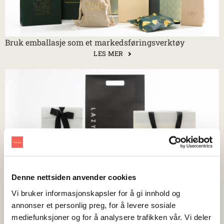
Bruk emballasje som et markedsføringsverktøy
LES MER
Denne nettsiden anvender cookies
7 ting du bør vite når du skal velge emballasje [GUIDE]
Vi bruker informasjonskapsler for å gi innhold og
LES MER
annonser et personlig preg, for å levere sosiale
mediefunksjoner og for å analysere trafikken vår. Vi deler