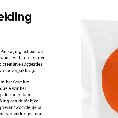
eiding
 Packaging hebben de
s waarden leren kennen.
n creatieve suggesties
van de verpakking.
in het Scanlux
iduele winkel
erpakkingen kan
rking een duidelijke
 verantwoordelijk is
 van verpakkingen aan