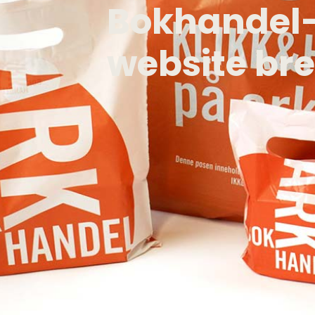
Bokhandel
website br