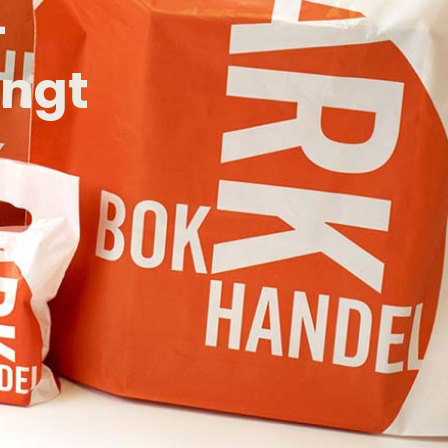
-
engt