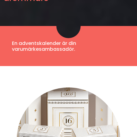
En adventskalender är din
varumärkesambassadör.