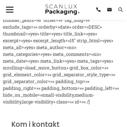
[fusion_blog layout=»grid» blog_grid_columns=»3″
blog_grid_column_spacing=»35″ equal_heights=»no»
number_posts=»6″ offset=»» tag_slug=»»
exclude_tags=»» orderby=»date» order=»DESC»
thumbnail=»yes» title=»yes» title_link=»yes»
excerpt=»yes» excerpt_length=»15″ strip_html=»yes»
meta_all=»yes» meta_author=»no»
meta_categories=»yes» meta_comments=»no»
meta_date=»yes» meta_link=»yes» meta_tags=»yes»
scrolling=»load_more_button» grid_box_color=»»
grid_element_color=»» grid_separator_style_type=»»
grid_separator_color=»» padding_top=»»
padding_right=»» padding_bottom=»» padding_left=»»
hide_on_mobile=»small-visibility,medium-
visibility,large-visibility» class=»» id=»» /]
Kom i kontakt