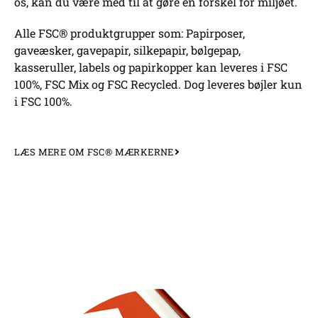
os, kan du være med til at gøre en forskel for miljøet.
Alle FSC® produktgrupper som: Papirposer,
gaveæsker, gavepapir, silkepapir, bølgepap,
kasseruller, labels og papirkopper kan leveres i FSC
100%, FSC Mix og FSC Recycled. Dog leveres bøjler kun
i FSC 100%.
LÆS MERE OM FSC® MÆRKERNE