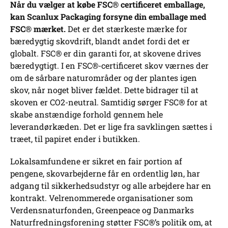
Når du vælger at købe FSC® certificeret emballage,
kan Scanlux Packaging forsyne din emballage med
FSC® mærket.
Det er det stærkeste mærke for
bæredygtig skovdrift, blandt andet fordi det er
globalt. FSC® er din garanti for, at skovene drives
bæredygtigt. I en FSC®-certificeret skov værnes der
om de sårbare naturområder og der plantes igen
skov, når noget bliver fældet. Dette bidrager til at
skoven er CO2-neutral. Samtidig sørger FSC® for at
skabe anstændige forhold gennem hele
leverandørkæden. Det er lige fra savklingen sættes i
træet, til papiret ender i butikken.
Lokalsamfundene er sikret en fair portion af
pengene, skovarbejderne får en ordentlig løn, har
adgang til sikkerhedsudstyr og alle arbejdere har en
kontrakt. Velrenommerede organisationer som
Verdensnaturfonden, Greenpeace og Danmarks
Naturfredningsforening støtter FSC®’s politik om, at