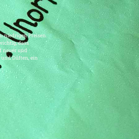
zu niedrigen Preisen.
ichtig, dass
f neuer und
 und Düften, ein